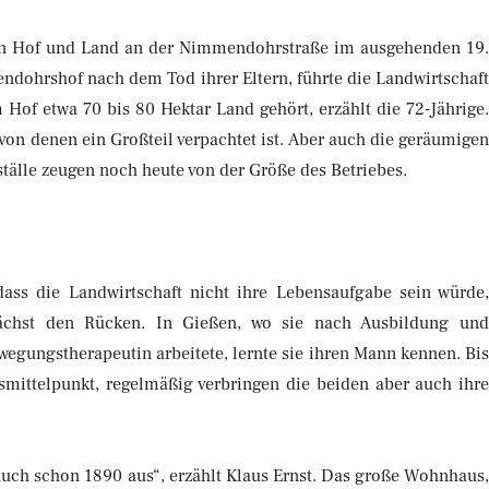
en Hof und Land an der Nimmendohrstraße im ausgehenden 19
endohrshof nach dem Tod ihrer Eltern, führte die Landwirtschaf
 Hof etwa 70 bis 80 Hektar Land gehört, erzählt die 72-Jährige
von denen ein Großteil verpachtet ist. Aber auch die geräumige
tälle zeugen noch heute von der Größe des Betriebes.
 dass die Landwirtschaft nicht ihre Lebensaufgabe sein würde
ächst den Rücken. In Gießen, wo sie nach Ausbildung un
gungstherapeutin arbeitete, lernte sie ihren Mann kennen. Bi
nsmittelpunkt, regelmäßig verbringen die beiden aber auch ihr
 auch schon 1890 aus“, erzählt Klaus Ernst. Das große Wohnhaus