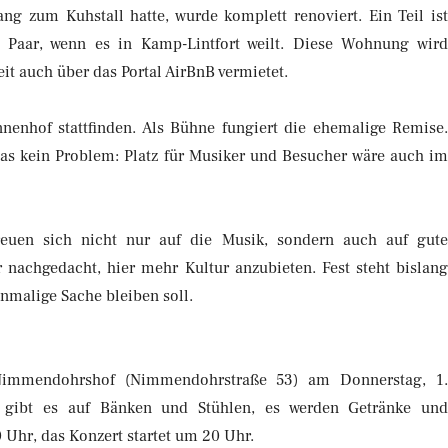
g zum Kuhstall hatte, wurde komplett renoviert. Ein Teil is
 Paar, wenn es in Kamp-Lintfort weilt. Diese Wohnung wir
it auch über das Portal AirBnB vermietet.
nenhof stattfinden. Als Bühne fungiert die ehemalige Remise
das kein Problem: Platz für Musiker und Besucher wäre auch i
euen sich nicht nur auf die Musik, sondern auch auf gut
nachgedacht, hier mehr Kultur anzubieten. Fest steht bislan
nmalige Sache bleiben soll.
Nimmendohrshof (Nimmendohrstraße 53) am Donnerstag, 1
ten gibt es auf Bänken und Stühlen, es werden Getränke un
0 Uhr, das Konzert startet um 20 Uhr.