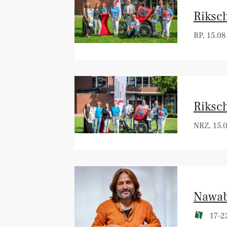
Riksch
RP, 15.08
Riksch
NRZ, 15.
Nawab
17-22