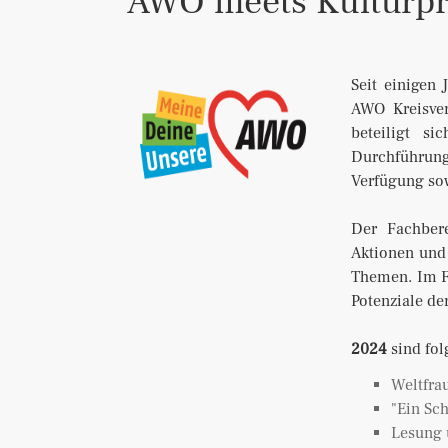
AWO meets Kulturpr
Seit einigen
AWO Kreisver
beteiligt s
Durchführung
Verfügung sow
Der Fachbere
Aktionen und 
Themen. Im F
Potenziale de
2024
sind fol
Weltfra
"Ein Sch
Lesung 