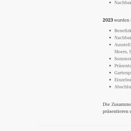
Nachbar
2023
wurden f
Benefiz
Nachbar
Ausstel
Moers, 
Sommerf
Präsent
Gartenp
Einzeln
Abschlu
Die Zusammena
präsentieren 